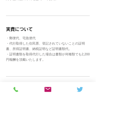
​実費について
・郵便代、宅急便代
・代行取得した住民票、登記されていないことの証明
書、所得証明書、納税証明など証明書類代。
・証明書類を取得代行した場合は書類が何種類でも2,200
円報酬を頂戴いたします。
産廃収集運搬業