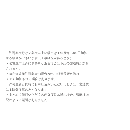
・許可業種数が２業種以上の場合は１年度毎3,300円加算
する場合がございます（工事経歴があるとき）
・名古屋市以外に事務所がある場合は下記の交通費が加算
されます。
・特定建設業許可業者の場合20％（経審受審の際は
30％）加算される場合があります。
・許可更新と同時にお申し込みいただいたときは、交通費
は１回分加算のみとなります。
・まとめて依頼いただくのが２度目以降の場合、報酬は上
記のように割引がありません。